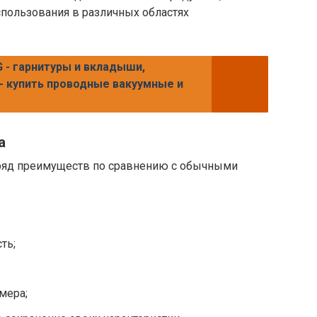
пользования в различных областях
 - гарнитуры и вкладыши,
- купить проводные вакуумные и
a
яд преимуществ по сравнению с обычными
ть;
мера;