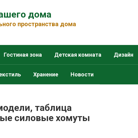
вашего дома
ьного пространства дома
Гостиная зона
Детская комната
Дизайн
екстиль
Хранение
Новости
модели, таблица
ные силовые хомуты