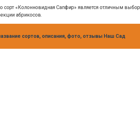
то сорт «Колонновидная Сапфир» является отличным выбор
екции абрикосов.
название сортов, описания, фото, отзывы Наш Сад