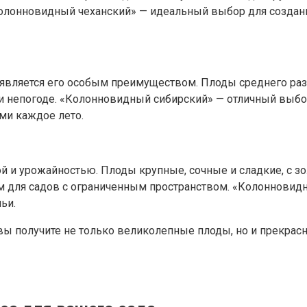
Колонновидный чеханский» — идеальный выбор для создан
то является его особым преимуществом. Плоды среднего р
и непогоде. «Колонновидный сибирский» — отличный выбор
ми каждое лето.
ой и урожайностью. Плоды крупные, сочные и сладкие, с з
для садов с ограниченным пространством. «Колонновидный
ьи.
вы получите не только великолепные плоды, но и прекрас