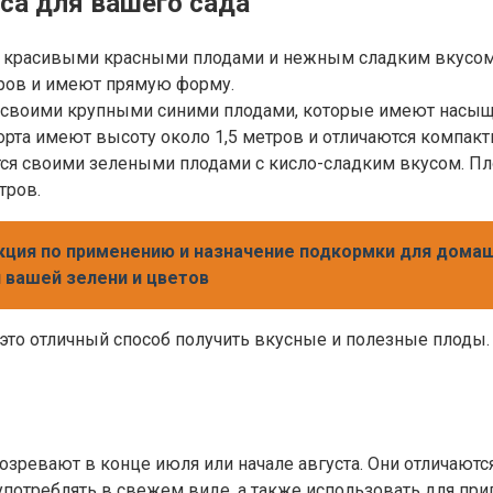
са для вашего сада
я красивыми красными плодами и нежным сладким вкусом.
тров и имеют прямую форму.
н своими крупными синими плодами, которые имеют насыщ
орта имеют высоту около 1,5 метров и отличаются компакт
тся своими зелеными плодами с кисло-сладким вкусом. Пл
тров.
укция по применению и назначение подкормки для дома
 вашей зелени и цветов
то отличный способ получить вкусные и полезные плоды. 
зревают в конце июля или начале августа. Они отличаютс
употреблять в свежем виде, а также использовать для при