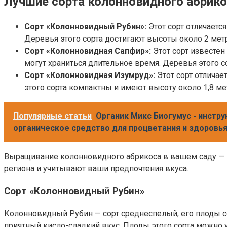
Лучшие сорта колонновидного абрико
Сорт «Колонновидный Рубин»:
Этот сорт отличаетс
Деревья этого сорта достигают высоты около 2 ме
Сорт «Колонновидная Сапфир»:
Этот сорт известе
могут храниться длительное время. Деревья этого с
Сорт «Колонновидная Изумруд»:
Этот сорт отличае
этого сорта компактны и имеют высоту около 1,8 ме
Популярные статьи
Органик Микс Биогумус - инстр
органическое средство для процветания и здоровья
Выращивание колонновидного абрикоса в вашем саду — э
региона и учитывают ваши предпочтения вкуса.
Сорт «Колонновидный Рубин»
Колонновидный Рубин — сорт среднеспелый, его плоды со
приятный кисло-сладкий вкус. Плоды этого сорта можно 