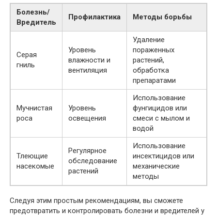
Болезнь/
Профилактика
Методы борьбы
Вредитель
Удаление
Уровень
пораженных
Серая
влажности и
растений,
гниль
вентиляция
обработка
препаратами
Использование
Мучнистая
Уровень
фунгицидов или
роса
освещения
смеси с мылом и
водой
Использование
Регулярное
Тлеющие
инсектицидов или
обследование
насекомые
механические
растений
методы
Следуя этим простым рекомендациям, вы сможете
предотвратить и контролировать болезни и вредителей у