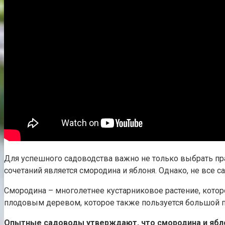
Для успешного садоводства важно не только выбрать прав
сочетаний является смородина и яблоня. Однако, не все 
Смородина – многолетнее кустарниковое растение, кото
плодовым деревом, которое также пользуется большой по
Опытные садоводы утверждают, что смородина и ябло