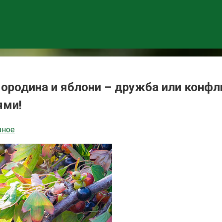
мородина и яблони – дружба или конф
ями!
зное