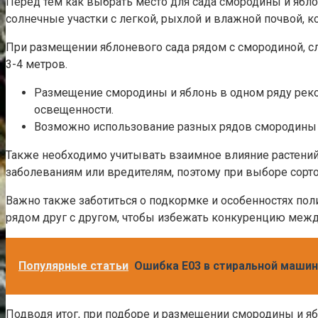
Перед тем как выбрать место для сада смородины и ябл
солнечные участки с легкой, рыхлой и влажной почвой, 
При размещении яблоневого сада рядом с смородиной, с
3-4 метров.
Размещение смородины и яблонь в одном ряду реком
освещенности.
Возможно использование разных рядов смородины и 
Также необходимо учитывать взаимное влияние растений
заболеваниям или вредителям, поэтому при выборе сорто
Важно также заботиться о подкормке и особенностях пол
рядом друг с другом, чтобы избежать конкуренцию межд
Популярные статьи
Ошибка E03 в стиральной машин
Подводя итог, при подборе и размещении смородины и яб