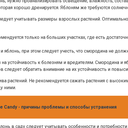
онь, нужно проанализировать освещение, влажность, сост
которая хорошо дренируется. Яблоням же требуются солнеч
ледует учитывать размеры взрослых растений. Оптимальн
ендуется только на больших участках, где есть достаточн
яблонь, при этом следует учесть, что смородина не должн
 на устойчивость к болезням и вредителям. Смородина и 
в следует обратить внимание на их устойчивость и повыси
ива растений. Не рекомендуется сажать растения с высоки
у ними.
е Candy - причины проблемы и способы устранения
лонь в саду следует учитывать особенности и потребности