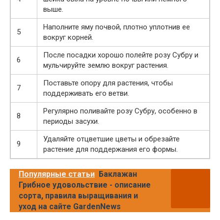
выше.
Наполните яму почвой, плотно уплотнив ее
5
вокруг корней.
После посадки хорошо полейте розу Субру и
6
мульчируйте землю вокруг растения.
Поставьте опору для растения, чтобы
7
поддерживать его ветви.
Регулярно поливайте розу Субру, особенно в
8
периоды засухи.
Удаляйте отцветшие цветы и обрезайте
9
растение для поддержания его формы.
Популярные статьи
Баклажан
Грибное удовольствие - описание
сорта, правила выращивания и
уход на сайте GardenNews