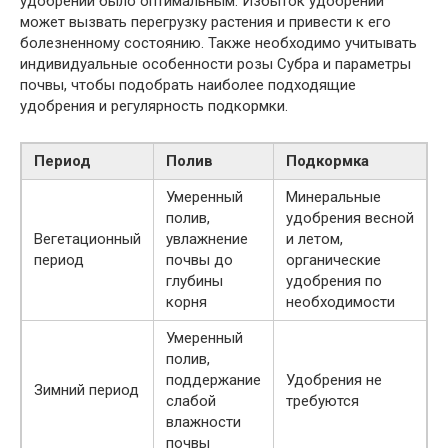
удобрений было оптимальным. Избыток удобрений
может вызвать перегрузку растения и привести к его
болезненному состоянию. Также необходимо учитывать
индивидуальные особенности розы Субра и параметры
почвы, чтобы подобрать наиболее подходящие
удобрения и регулярность подкормки.
Период
Полив
Подкормка
Умеренный
Минеральные
полив,
удобрения весной
Вегетационный
увлажнение
и летом,
период
почвы до
органические
глубины
удобрения по
корня
необходимости
Умеренный
полив,
поддержание
Удобрения не
Зимний период
слабой
требуются
влажности
почвы