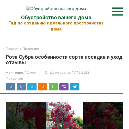
Перейти
к
контенту
Обустройство вашего дома
Гид по созданию идеального пространства
дома
Главная
»
Полезное
Роза Субра особенности сорта посадка и уход
отзывы
На чтение:
12 мин
Опубликовано:
17.12.2023
Полезное