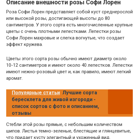
Описание внешности розы Софи Лорен
Роза Софи Лорен представляет собой куст среднерослой
или высокой розы, достигающей высоты до 80
сантиметров. У этого сорта есть многочисленные крупные
цветы с очень плотными лепестками. Лепестки розы
Софи Лорен махровые и слегка вогнутые, что создает
эффект кружева.
Цветы этого сорта розы обычно имеют диаметр около
10-12 сантиметров и имеют около 40 лепестков. Лепестки
имеют нежно-розовый цвет и, как правило, имеют легкий
аромат.
Популярные статьи
Лучшие сорта
бересклета для живой изгороди -
список сортов с фото и описанием,
отзывы
Стебли этой розы прямые, с небольшим количеством
шипов. Листья темно-зеленые, блестящие и глянцевитые,
что придает кусту элегантный и ухоженный вид.