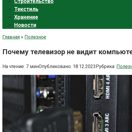
Строительство
Текстиль
Хранение
Новости
Главная
»
Полезное
Почему телевизор не видит компьюте
На чтение:
7 мин
Опубликовано:
18.12.2023
Рубрика:
Полез