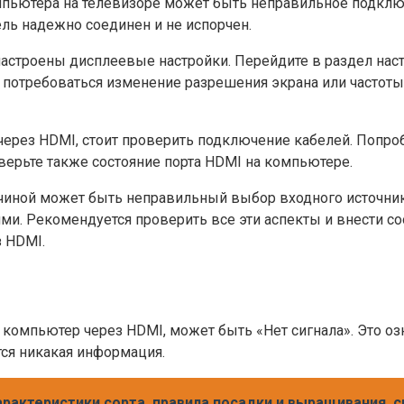
пьютера на телевизоре может быть неправильное подключ
бель надежно соединен и не испорчен.
настроены дисплеевые настройки. Перейдите в раздел наст
потребоваться изменение разрешения экрана или частоты
через HDMI, стоит проверить подключение кабелей. Попро
верьте также состояние порта HDMI на компьютере.
ичиной может быть неправильный выбор входного источник
ми. Рекомендуется проверить все эти аспекты и внести с
 HDMI.
компьютер через HDMI, может быть «Нет сигнала». Это озн
тся никакая информация.
характеристики сорта, правила посадки и выращивания,