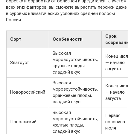
обрезку и обработку от болезней и вредителей. С учетом
всех этих факторов, вы сможете вырастить персики даже
в суровых климатических условиях средней полосы
России.
Срок
Сорт
Особенности
созревания
Высокая
Конец июля
морозоустойчивость,
Златоуст
— начало
крупные плоды,
августа
сладкий вкус
Высокая
Конец июля
морозоустойчивость,
Новороссийский
— начало
оранжевые плоды,
августа
сладкий вкус
Высокая
Первая
морозоустойчивость,
Поволжский
половина
желтые плоды,
июля
сладкий вкус