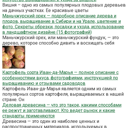
Вишня – одно из самых популярных плодовых деревьев
на дачных участках. Ее красивые цветы
Маньчжурский орех — подробное описание дерева и
плодов, выращивание в Сибири и на Урале, цветение и
фото. Секреты обрезки, посадки и ухода, использование
в ландшафтном дизайне (15 фотографий)
Маньчжурский орех, или маньчжурский фундук, — это
дерево, которое способно дивить и восхищать себя
Картофель сорта Иван-да-Марья — полное описание с
особенностями вкуса, фотографиями, инструкцией по
выращиванию и отзывами садоводов
Картофель Иван-да-Марья является одним из самых
популярных сортов картофеля, выращиваемых в нашей
стране. Он
Деловая древесина — что это такое, какими способами
ее режут и заготавливают. Кто ведет рынок и какие
стандарты применяются
Древесина — это один из наиболее ценных и
распространенных материалов, используемых в