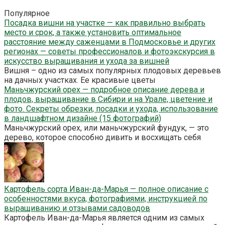
Популярное
Посадка вишни на участке — как правильно выбрать
место и срок, а также установить оптимальное
расстояние между саженцами в Подмосковье и других
регионах — советы профессионалов и фотоэкскурсия в
искусство выращивания и ухода за вишней
Вишня – одно из самых популярных плодовых деревьев
на дачных участках. Ее красивые цветы
Маньчжурский орех — подробное описание дерева и
плодов, выращивание в Сибири и на Урале, цветение и
фото. Секреты обрезки, посадки и ухода, использование
в ландшафтном дизайне (15 фотографий)
Маньчжурский орех, или маньчжурский фундук, — это
дерево, которое способно дивить и восхищать себя
Картофель сорта Иван-да-Марья — полное описание с
особенностями вкуса, фотографиями, инструкцией по
выращиванию и отзывами садоводов
Картофель Иван-да-Марья является одним из самых