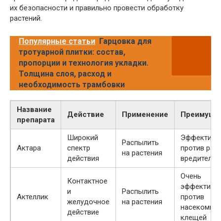
их безопасности и правильно провести обработку
растений.
Популярные статьи
Гарцовка для
тротуарной плитки: состав,
пропорции и технология укладки.
Толщина слоя, расход и
необходимость трамбовки
Название
Действие
Применение
Преимуще
препарата
Широкий
Эффективе
Распылить
Актара
спектр
против раз
на растения
действия
вредителей
Очень
Контактное
эффективе
и
Распылить
Актеллик
против
желудочное
на растения
насекомых 
действие
клещей