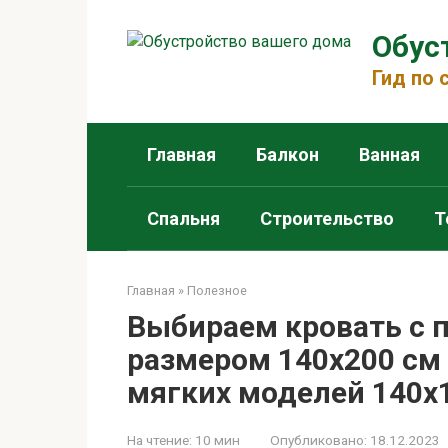
Перейти
к
Обус
контенту
Гид по
Главная
Балкон
Ванная
Спальня
Строительство
Т
Главная
»
Полезное
Выбираем кровать с
размером 140х200 см
мягких моделей 140х
На чтение:
10 мин
Опубликовано:
18.12.2023