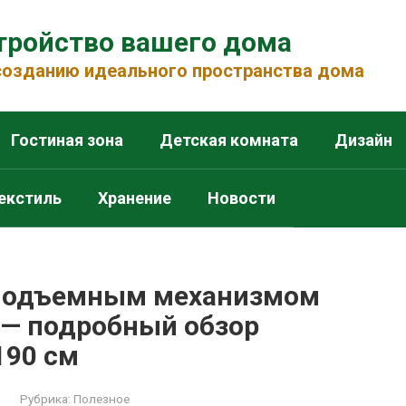
тройство вашего дома
 созданию идеального пространства дома
Гостиная зона
Детская комната
Дизайн
екстиль
Хранение
Новости
 подъемным механизмом
 — подробный обзор
190 см
Рубрика:
Полезное