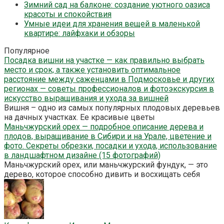
Зимний сад на балконе: создание уютного оазиса
красоты и спокойствия
Умные идеи для хранения вещей в маленькой
квартире: лайфхаки и обзоры
Популярное
Посадка вишни на участке — как правильно выбрать
место и срок, а также установить оптимальное
расстояние между саженцами в Подмосковье и других
регионах — советы профессионалов и фотоэкскурсия в
искусство выращивания и ухода за вишней
Вишня – одно из самых популярных плодовых деревьев
на дачных участках. Ее красивые цветы
Маньчжурский орех — подробное описание дерева и
плодов, выращивание в Сибири и на Урале, цветение и
фото. Секреты обрезки, посадки и ухода, использование
в ландшафтном дизайне (15 фотографий)
Маньчжурский орех, или маньчжурский фундук, — это
дерево, которое способно дивить и восхищать себя