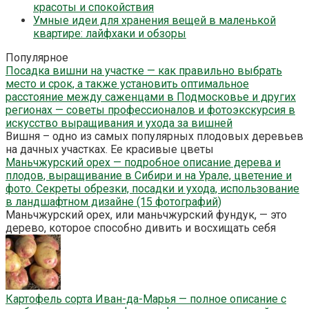
красоты и спокойствия
Умные идеи для хранения вещей в маленькой
квартире: лайфхаки и обзоры
Популярное
Посадка вишни на участке — как правильно выбрать
место и срок, а также установить оптимальное
расстояние между саженцами в Подмосковье и других
регионах — советы профессионалов и фотоэкскурсия в
искусство выращивания и ухода за вишней
Вишня – одно из самых популярных плодовых деревьев
на дачных участках. Ее красивые цветы
Маньчжурский орех — подробное описание дерева и
плодов, выращивание в Сибири и на Урале, цветение и
фото. Секреты обрезки, посадки и ухода, использование
в ландшафтном дизайне (15 фотографий)
Маньчжурский орех, или маньчжурский фундук, — это
дерево, которое способно дивить и восхищать себя
Картофель сорта Иван-да-Марья — полное описание с