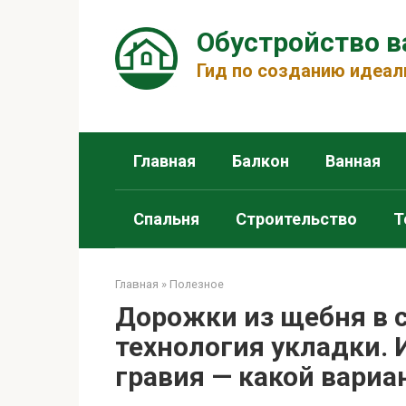
Перейти
к
Обустройство 
контенту
Гид по созданию идеал
Главная
Балкон
Ванная
Спальня
Строительство
Т
Главная
»
Полезное
Дорожки из щебня в с
технология укладки. 
гравия — какой вариа