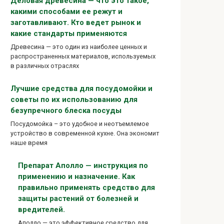
Деловая древесина — что это такое,
какими способами ее режут и
заготавливают. Кто ведет рынок и
какие стандарты применяются
Древесина — это один из наиболее ценных и
распространенных материалов, используемых
в различных отраслях
Лучшие средства для посудомойки и
советы по их использованию для
безупречного блеска посуды
Посудомойка – это удобное и неотъемлемое
устройство в современной кухне. Она экономит
наше время
Препарат Аполло — инструкция по
применению и назначение. Как
правильно применять средство для
защиты растений от болезней и
вредителей.
Аполло — это эффективное средство для