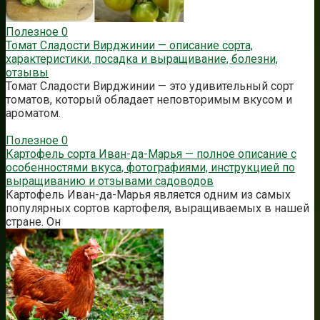
Полезное
0
Томат Сладости Вирджинии — описание сорта,
характеристики, посадка и выращивание, болезни,
отзывы
Томат Сладости Вирджинии — это удивительный сорт
томатов, который обладает неповторимым вкусом и
ароматом.
Полезное
0
Картофель сорта Иван-да-Марья — полное описание с
особенностями вкуса, фотографиями, инструкцией по
выращиванию и отзывами садоводов
Картофель Иван-да-Марья является одним из самых
популярных сортов картофеля, выращиваемых в нашей
стране. Он