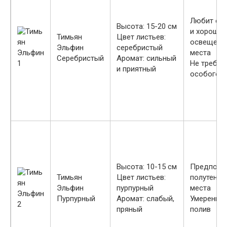
Любит со
Высота: 15-20 см
и хорошо
Тимьян
Цвет листьев:
освещенн
Эльфин
серебристый
места
Серебристый
Аромат: сильный
Не требуе
и приятный
особого у
Высота: 10-15 см
Предпочи
Тимьян
Цвет листьев:
полутенис
Эльфин
пурпурный
места
Пурпурный
Аромат: слабый,
Умеренны
пряный
полив